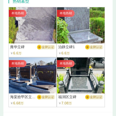
热销墓型
本地热销
本地热销
雍华立碑
泊静立碑1
金牌认证
金牌认证
6.6
6.6
￥
万
￥
万
本地热销
本地热销
海棠拾甲区立碑1
福润区立碑
金牌认证
金牌认证
6.68
7.08
￥
万
￥
万