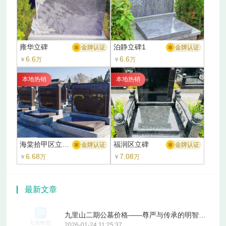
雍华立碑
泊静立碑1
金牌认证
金牌认证
6.6
6.6
￥
万
￥
万
本地热销
本地热销
海棠拾甲区立碑1
福润区立碑
金牌认证
金牌认证
6.68
7.08
￥
万
￥
万
最新文章
九里山二期公墓价格——尊严与传承的明智之选
2026-01-24 11:25:37