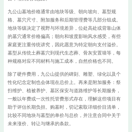
九公山墓地价格通常由地块等级、朝向坡向、墓型规
格、墓穴尺寸、附加服务和后期管理费等几部分组成。
地块等级决定了视野与环境差异，位处高处或背靠山体
的墓穴通常价格偏高；朝向和坡度影响风水感受，有些
家庭更注重传统讲究，因此愿意为特定朝向支付溢价。
墓型从传统土葬墓穴到现代生态葬、骨灰安置墙等，每
种规格对应不同材料与施工成本，自然价格也不同。
除了硬件费用，九公山提供的碑刻、雕塑、绿化以及个
性化纪念定制也会体现在总价上。再来是附加服务：祭
扫维护、植被养护、墓区保安与道路维护等长期服务，
一般以年费或一次性托管费形式存在，理解这些项目有
助于评估长期负担。购墓时，切记索取详细价目清单，
比较不同地块与墓型的单价与总价，并注意合同中关于
未来涨价、转让与继承的条款。