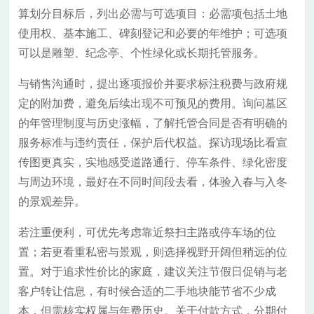
算划分目标后，列出必需与可选项目：必需项包括土地
使用权、基本施工、碑刻登记和必要的年维护；可选项
可以是雕塑、纪念亭、个性绿化或长期托管服务。
与销售沟通时，提出逐项报价并要求标注税费与政府规
定的附加费，避免后续出现不可预见的费用。询问墓区
的年管理制度与历史涨幅，了解托管合同是否有明确的
服务标准与违约责任，保护后代权益。探访现场比看宣
传图更真实，实地感受道路通行、停车条件、绿化密度
与周边环境，最好在不同时间段去看，体验入春与入冬
的景观差异。
若注重便利，可优先考虑靠近祭扫主路或停车场的位
置；若更看重私密与景观，则选择视野开阔但稍远的位
置。对于追求性价比的家庭，建议关注节假日促销与老
客户转让信息，有时候合适的二手地块能节省不少成
本，但需核实权属与年费历史。关于付款方式，分期付